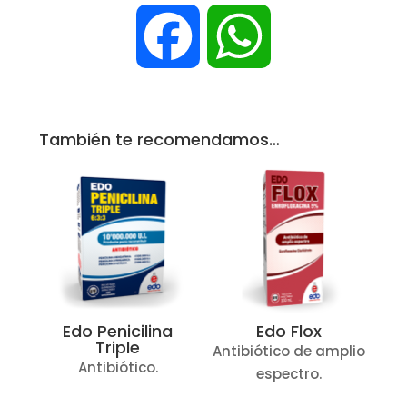
F
W
i
a
h
l
También te recomendamos…
c
a
e
t
b
s
Edo Penicilina
Edo Flox
Triple
Antibiótico de amplio
o
A
Antibiótico.
espectro.