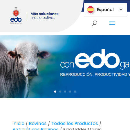
Español
Español
Inicio
/
Bovinos
/
Todos los Productos
/
Antibióticos Bovinos
/ Edo Udder Magic